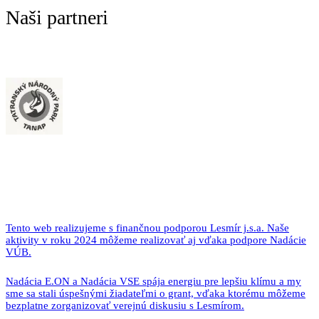
Naši partneri
Tento web realizujeme s finančnou podporou Lesmír j.s.a. Naše
aktivity v roku 2024 môžeme realizovať aj vďaka podpore Nadácie
VÚB.
Nadácia E.ON a Nadácia VSE spája energiu pre lepšiu klímu a my
sme sa stali úspešnými žiadateľmi o grant, vďaka ktorému môžeme
bezplatne zorganizovať verejnú diskusiu s Lesmírom.