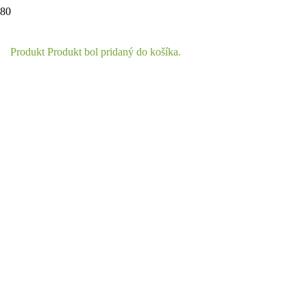
Produkt
Produkt
bol pridaný do košíka.
Objavte s
nami krásu
divokej
prírody
Inšpirujeme k ochrane prírody