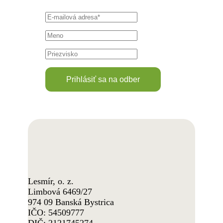
Lesmír, o. z.
Limbová 6469/27
974 09 Banská Bystrica
IČO: 54509777
DIČ: 2121745274