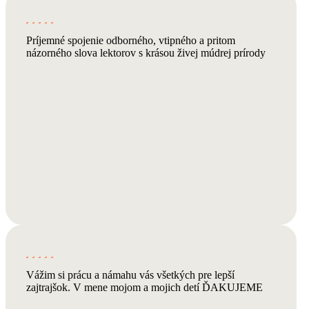
Príjemné spojenie odborného, vtipného a pritom
názorného slova lektorov s krásou živej múdrej prírody
Vážim si prácu a námahu vás všetkých pre lepší
zajtrajšok. V mene mojom a mojich detí ĎAKUJEME