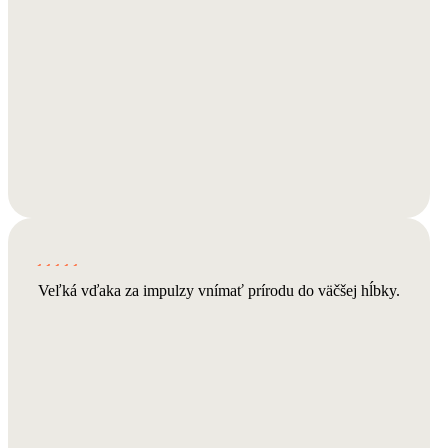
Veľká vďaka za impulzy vnímať prírodu do väčšej hĺbky.