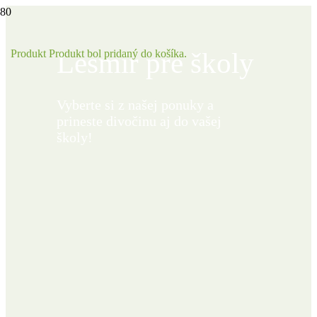
Lesmír pre školy
Produkt
Produkt
bol pridaný do košíka.
Vyberte si z našej ponuky a
prineste divočinu aj do vašej
školy!