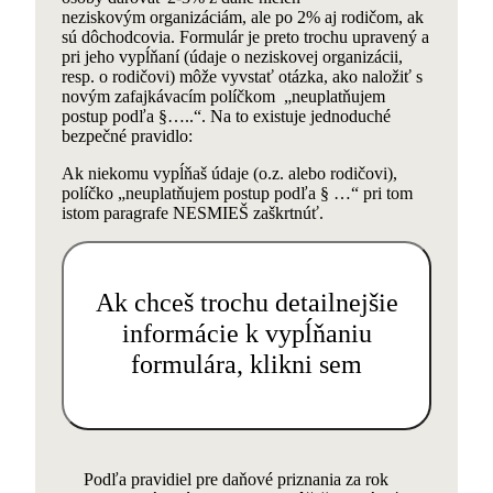
neziskovým organizáciám, ale po 2% aj rodičom, ak
sú dôchodcovia. Formulár je preto trochu upravený a
pri jeho vypĺňaní (údaje o neziskovej organizácii,
resp. o rodičovi) môže vyvstať otázka, ako naložiť s
novým zafajkávacím políčkom „neuplatňujem
postup podľa §…..“. Na to existuje jednoduché
bezpečné pravidlo:
Ak niekomu vypĺňaš údaje (o.z. alebo rodičovi),
políčko „neuplatňujem postup podľa § …“ pri tom
istom paragrafe NESMIEŠ zaškrtnúť.
Ak chceš trochu detailnejšie
informácie k vypĺňaniu
formulára, klikni sem
Podľa pravidiel pre daňové priznania za rok