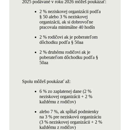
2025 podávané v roku 2026 môžeš poukázať:
2 % neziskovej organizácii
podľa
§ 50 alebo
3 % neziskovej
organizácii
, ak si dobrovoľne
pracovala minimálne 40 hodín
2 % rodičovi
ak je poberateľom
dôchodku podľa § 50aa
2 % druhému rodičovi
ak je
poberateľom dôchodku podľa §
50aa
Spolu môžeš poukázať až:
6 % zo zaplatenej dane (2 %
neziskovej organizácii + 2 %
každému z rodičov)
alebo
7 %
, ak spĺňaš podmienky
na 3 % pre neziskovú organizáciu
(3 % neziskovej organizácii + 2 %
každému z rodičov)