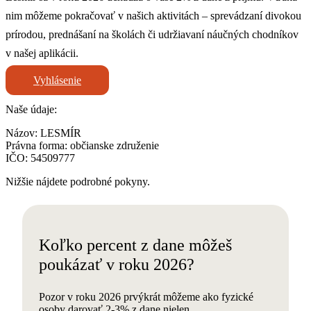
nim môžeme pokračovať v našich aktivitách – sprevádzaní divokou
prírodou, prednášaní na školách či udržiavaní náučných chodníkov
v našej aplikácii.
Vyhlásenie
Naše údaje:
Názov: LESMÍR
Právna forma: občianske združenie
IČO: 54509777
Nižšie nájdete podrobné pokyny.
Koľko percent z dane môžeš
poukázať v roku 2026?
Pozor v roku 2026 prvýkrát môžeme ako fyzické
osoby darovať 2-3% z dane nielen