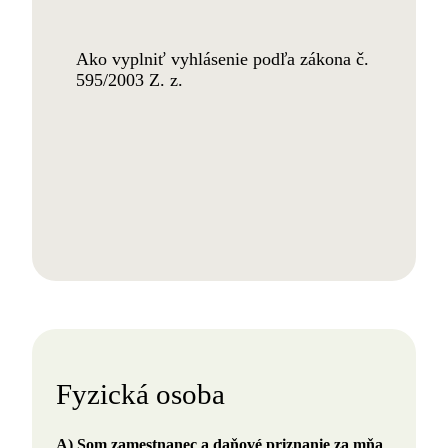
Ako vyplniť vyhlásenie podľa zákona č.
595/2003 Z. z.
Fyzická osoba
A) Som zamestnanec a daňové priznanie za mňa