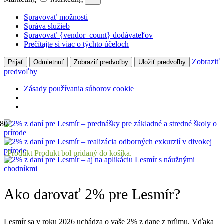
Spravovať možnosti
Správa služieb
Spravovať {vendor_count} dodávateľov
Prečítajte si viac o týchto účeloch
Zobraziť
Prijať
Odmietnuť
Zobraziť predvoľby
Uložiť predvoľby
predvoľby
Zásady používania súborov cookie
Produkt
Produkt
bol pridaný do košíka.
Ako darovať 2% pre Lesmír?
Lesmír sa v roku 2026 uchádza o vaše 2% z dane z príjmu. Vďaka