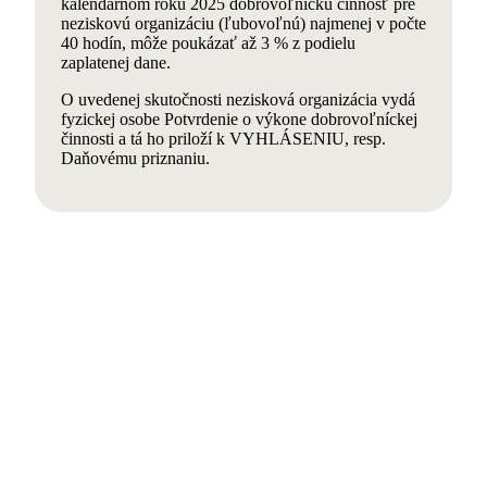
kalendárnom roku 2025 dobrovoľnícku činnosť pre
neziskovú organizáciu (ľubovoľnú) najmenej v počte
40 hodín, môže poukázať až 3 % z podielu
zaplatenej dane.
O uvedenej skutočnosti nezisková organizácia vydá
fyzickej osobe Potvrdenie o výkone dobrovoľníckej
činnosti a tá ho priloží k VYHLÁSENIU, resp.
Daňovému priznaniu.
Stiahnite si aplikáciu
do svojich telefónov