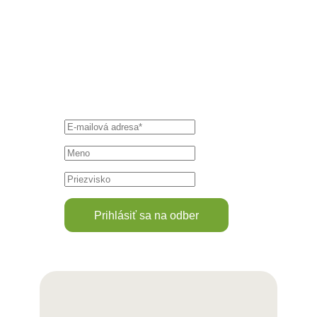
Prihláste sa k
odberu
Lesmírneho
sveta